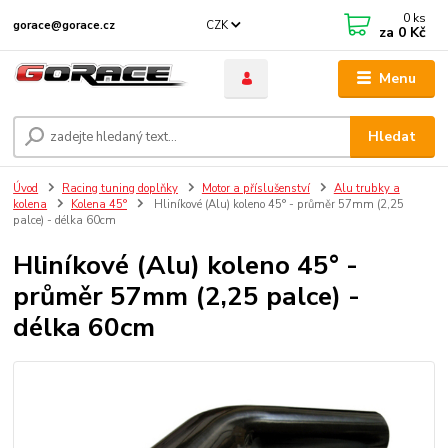
0
ks
CZK
gorace@gorace.cz
za
0 Kč
Menu
Hledat
Úvod
Racing tuning doplňky
Motor a příslušenství
Alu trubky a
kolena
Kolena 45°
Hliníkové (Alu) koleno 45° - průměr 57mm (2,25
palce) - délka 60cm
Hliníkové (Alu) koleno 45° -
průměr 57mm (2,25 palce) -
délka 60cm