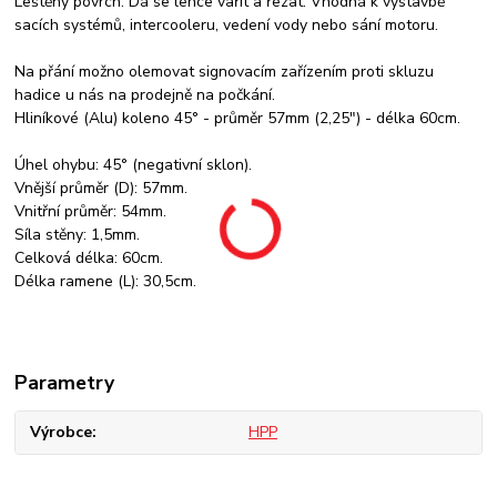
Leštěný povrch. Dá se lehce vařit a řezat. Vhodná k výstavbě
sacích systémů, intercooleru, vedení vody nebo sání motoru.
Na přání možno olemovat signovacím zařízením proti skluzu
hadice u nás na prodejně na počkání.
Hliníkové (Alu) koleno 45° - průměr 57mm (2,25") - délka 60cm.
Úhel ohybu: 45° (negativní sklon).
Vnější průměr (D): 57mm.
Vnitřní průměr: 54mm.
Síla stěny: 1,5mm.
Celková délka: 60cm.
Délka ramene (L): 30,5cm.
Parametry
Výrobce
HPP