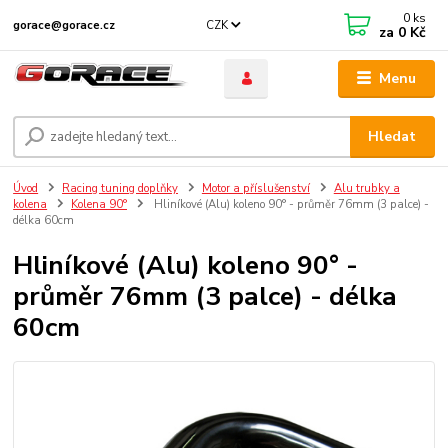
0
ks
CZK
gorace@gorace.cz
za
0 Kč
Menu
Hledat
Úvod
Racing tuning doplňky
Motor a příslušenství
Alu trubky a
kolena
Kolena 90°
Hliníkové (Alu) koleno 90° - průměr 76mm (3 palce) -
délka 60cm
Hliníkové (Alu) koleno 90° -
průměr 76mm (3 palce) - délka
60cm