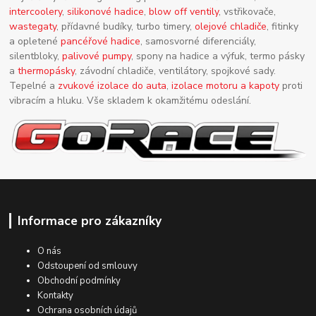
intercoolery
,
silikonové hadice
,
blow off ventily
, vstřikovače,
wastegaty
, přídavné budíky, turbo timery,
olejové chladiče
, fitinky
a opletené
pancéřové hadice
, samosvorné diferenciály,
silentbloky,
palivové pumpy
, spony na hadice a výfuk, termo pásky
a
thermopásky
, závodní chladiče, ventilátory, spojkové sady.
Tepelné a
zvukové izolace do auta
,
izolace motoru a kapoty
proti
vibracím a hluku. Vše skladem k okamžitému odeslání.
Informace pro zákazníky
O nás
Odstoupení od smlouvy
Obchodní podmínky
Kontakty
Ochrana osobních údajů