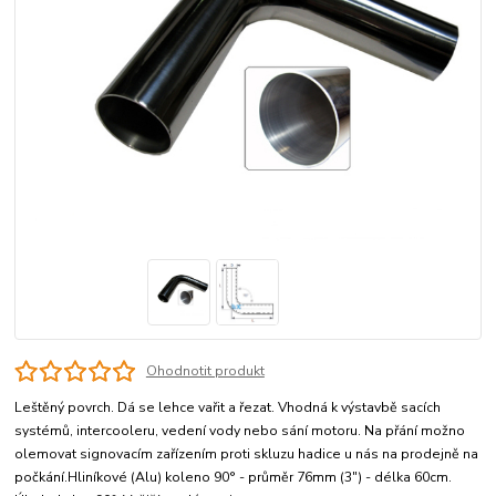
Ohodnotit produkt
Leštěný povrch. Dá se lehce vařit a řezat. Vhodná k výstavbě sacích
systémů, intercooleru, vedení vody nebo sání motoru. Na přání možno
olemovat signovacím zařízením proti skluzu hadice u nás na prodejně na
počkání.Hliníkové (Alu) koleno 90° - průměr 76mm (3") - délka 60cm.