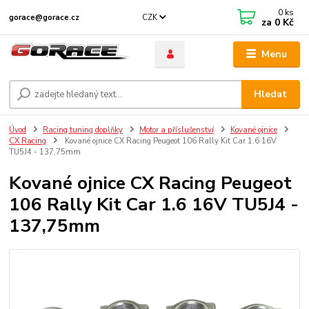
0
ks
CZK
gorace@gorace.cz
za
0 Kč
Menu
Hledat
Úvod
Racing tuning doplňky
Motor a příslušenství
Kované ojnice
CX Racing
Kované ojnice CX Racing Peugeot 106 Rally Kit Car 1.6 16V
TU5J4 - 137,75mm
Kované ojnice CX Racing Peugeot
106 Rally Kit Car 1.6 16V TU5J4 -
137,75mm