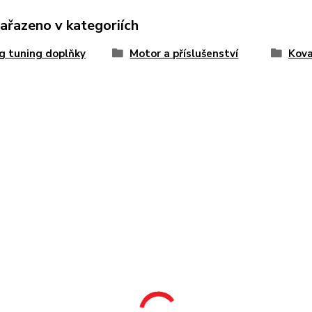
zařazeno v kategoriích
g tuning doplňky
Motor a příslušenství
Kova