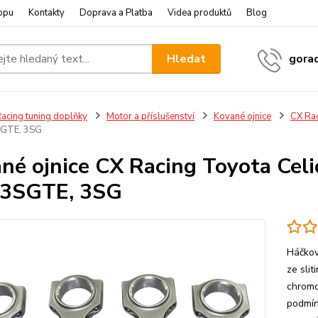
opu
Kontakty
Doprava a Platba
Videa produktů
Blog
Hledat
gora
acing tuning doplňky
Motor a příslušenství
Kované ojnice
CX Ra
SGTE, 3SG
né ojnice CX Racing Toyota Cel
 3SGTE, 3SG
Háčkov
ze sli
chromo
podmín