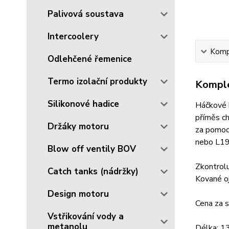
Palivová soustava
Intercoolery
Kompl
Odlehčené řemenice
Termo izolační produkty
Komple
Silikonové hadice
Háčkové k
příměs ch
Držáky motoru
za pomoc
nebo L19
Blow off ventily BOV
Zkontrolu
Catch tanks (nádržky)
Kované o
Design motoru
Cena za s
Vstřikování vody a
metanolu
Délka: 1