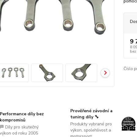
pomoci
Dos
9 
8 0
bez
Číslo p
Prověřené závodní a
Performance díly bez
tuning díly 🔧
kompromisů
Produkty vybrané pro
🏁 Díly pro skutečný
výkon, spolehlivost a
výkon od roku 2005
motorsport.