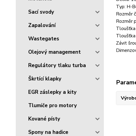
Typ: H-B
Sací svody
Rozměr č
Rozměr p
Zapalování
Tloušťka
Tloušťka 
Wastegates
Závit šro
Dimenzov
Olejový management
Regulátory tlaku turba
Škrtící klapky
Param
EGR záslepky a kity
Výrob
Tlumiče pro motory
Kované písty
Spony na hadice