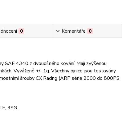
dnocení
0
Komentáře
0
iny SAE 4340 z dvoudílného kování. Mají zvýšenou
kách. Vyvážené +/- 1g. Všechny ojnice jsou testovány
evnostními šrouby CX Racing (ARP série 2000 do 800PS
TE, 3SG.