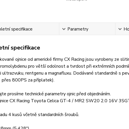
etní specifikace
Parametry
Ho
tní specifikace
ované ojnice od americké firmy CX Racing jsou vyrobeny ze slit
romolybdenu pro větší odolnost a tvrdost při extrémních podmín
i ultrazvuku, rentgenu a magnafluxu. Dodávané standardně s p
 přes 800PS za příplatek).
jte prosíme technické parametry ojnic před objednáním.
jnice CX Racing Toyota Celica GT-4 / MR2 SW20 2.0 16V 3SG
adu 4 kusů včetně standardních šroubů.
38mm (5.428").