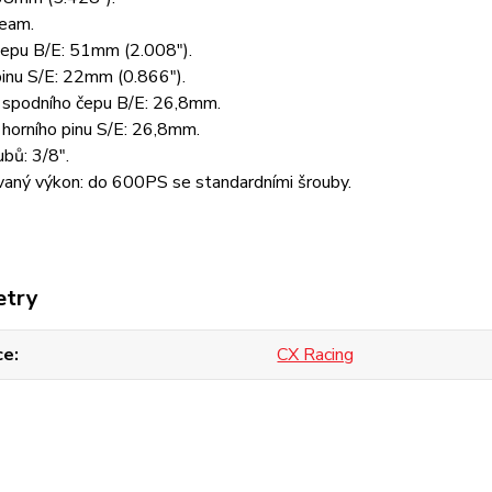
eam.
epu B/E: 51mm (2.008").
inu S/E: 22mm (0.866").
 spodního čepu B/E: 26,8mm.
horního pinu S/E: 26,8mm.
ubů: 3/8".
aný výkon: do 600PS se standardními šrouby.
etry
ce
CX Racing