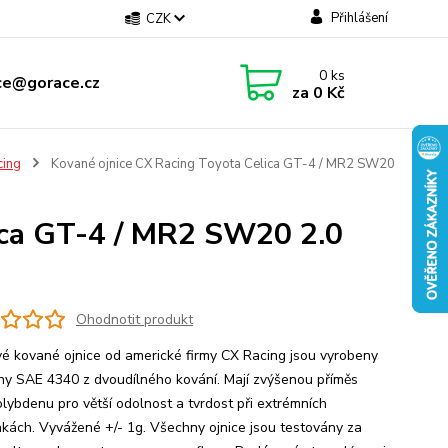
Přihlášení
CZK
0
ks
ce@gorace.cz
za
0 Kč
cing
Kované ojnice CX Racing Toyota Celica GT-4 / MR2 SW20
ica GT-4 / MR2 SW20 2.0
Ohodnotit produkt
é kované ojnice od americké firmy CX Racing jsou vyrobeny
tiny SAE 4340 z dvoudílného kování. Mají zvýšenou příměs
lybdenu pro větší odolnost a tvrdost při extrémních
kách. Vyvážené +/- 1g. Všechny ojnice jsou testovány za