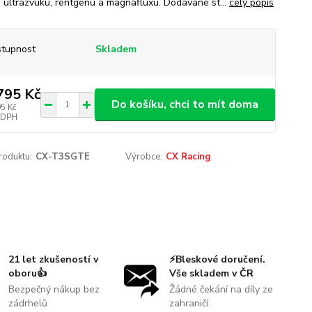
 ultrazvuku, rentgenu a magnafluxu. Dodávané st...
celý popis
tupnost
Skladem
795 Kč
Do košíku, chci to mít doma
95 Kč
 DPH
roduktu:
CX-T3SGTE
Výrobce:
CX Racing
21 let zkušeností v
⚡Bleskové doručení.
oboru👍
Vše skladem v ČR
Bezpečný nákup bez
Žádné čekání na díly ze
zádrhelů
zahraničí.