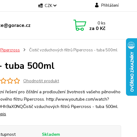
Přihlášení
CZK
0
ks
ce@gorace.cz
za
0 Kč
Pipercross
Čistič vzduchových filtrů Pipercross - tuba 500ml
 - tuba 500ml
Ohodnotit produkt
tní řešení pro čištění a prodloužení životnosti vašeho pěnového
ového filtru Pipercross. http://www.youtube.com/watch?
h9aX0NQČistič vzduchových filtrů Pipercross - tuba 500ml.
opis
tupnost
Skladem