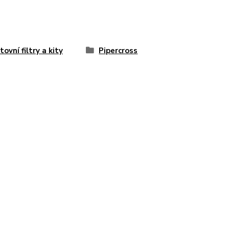
tovní filtry a kity
Pipercross