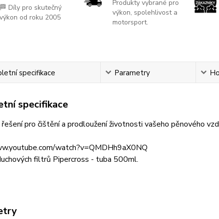
Produkty vybrané pro
🏁 Díly pro skutečný
výkon, spolehlivost a
výkon od roku 2005
motorsport.
etní specifikace
Parametry
Ho
tní specifikace
 řešení pro čištění a prodloužení životnosti vašeho pěnového vzd
www.youtube.com/watch?v=QMDHh9aX0NQ
duchových filtrů Pipercross - tuba 500ml.
etry