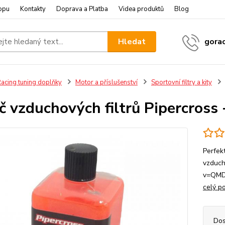
opu
Kontakty
Doprava a Platba
Videa produktů
Blog
Hledat
gora
acing tuning doplňky
Motor a příslušenství
Sportovní filtry a kity
ič vzduchových filtrů Pipercross
Perfek
vzduch
v=QMDH
celý p
Dos