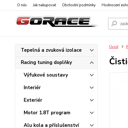
O nás
Jak nakupovat
Obchodní podmínky
Hodnocení esh
Úvod
R
Tepelná a zvuková izolace
Čist
Racing tuning doplňky
Výfukové soustavy
Interiér
Exteriér
Motor 1.8T program
Alu kola a příslušenství