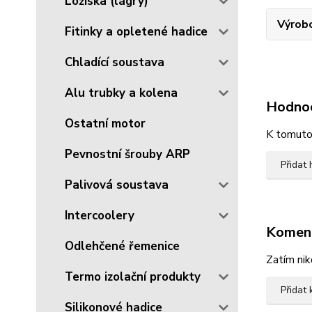
Ložiska (lágry)
Výrob
Fitinky a opletené hadice
Chladící soustava
Alu trubky a kolena
Hodno
Ostatní motor
K tomuto 
Pevnostní šrouby ARP
Přidat
Palivová soustava
Intercoolery
Komen
Odlehčené řemenice
Zatím nik
Termo izolační produkty
Přidat
Silikonové hadice