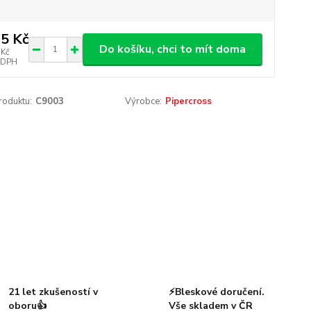
5 Kč
Do košíku, chci to mít doma
 Kč
 DPH
roduktu:
C9003
Výrobce:
Pipercross
21 let zkušeností v
⚡Bleskové doručení.
oboru👍
Vše skladem v ČR