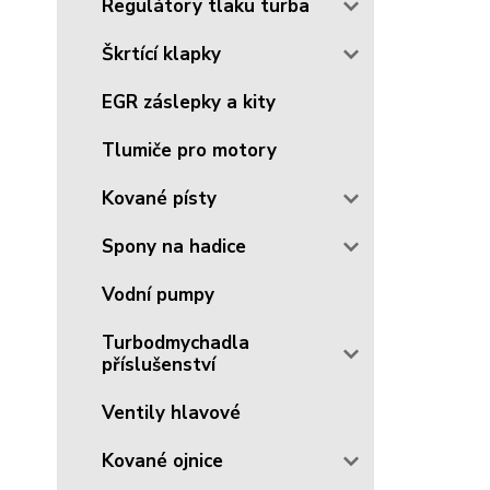
Regulátory tlaku turba
Škrtící klapky
EGR záslepky a kity
Tlumiče pro motory
Kované písty
Spony na hadice
Vodní pumpy
Turbodmychadla
příslušenství
Ventily hlavové
Kované ojnice