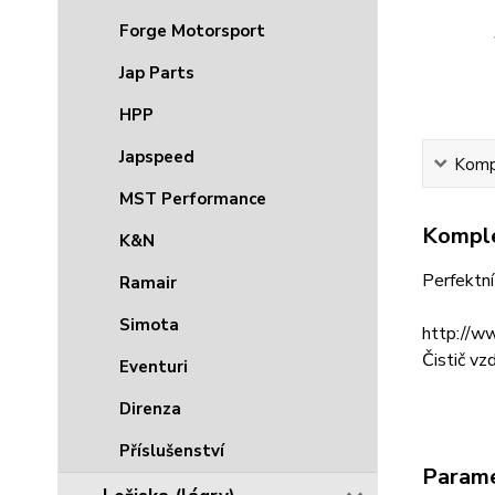
Forge Motorsport
Jap Parts
HPP
Japspeed
Kompl
MST Performance
Komple
K&N
Perfektní
Ramair
Simota
http://
Čistič vz
Eventuri
Direnza
Příslušenství
Param