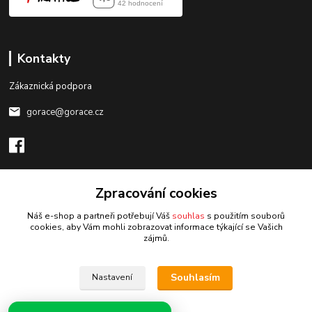
Kontakty
Zákaznická podpora
gorace@gorace.cz
Zpracování cookies
Upravit sběr cookies.
Náš e-shop a partneři potřebují Váš
souhlas
s použitím souborů
cookies, aby Vám mohli zobrazovat informace týkající se Vašich
zájmů.
Vytvořeno na
Eshop-rychle.cz
Souhlasím
Nastavení