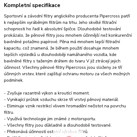
Kompletní specifikace
Sportovní a závodní filtry anglického producenta Pipercross patří
k nejlepším vyráběným filtrům na trhu. Jeho skvělé filtrační
schopnosti ho řadí k absolutní špičce. Dlouhodobé testování
prokázalo, že pěnové filtry jsou mnohem účinnější než konkurenční
bavlněné potažmo papírové. Pěna má mnohem lepší filtrační
kapacitu, což znamená, že během použití dosahuje mnohem
lepších výsledků u dlouhodoběji namáhaného vozidla, kde
bavlněné filtry s taženým drátem do tvaru V již ztrácejí jejich
účinnost. Všechny pěnové filtry Pipercross jsou složeny ze tří
účinných vrstev, které zajišťují ochranu motoru za všech možných
podmínek.
- Zvyšuje razantně výkon a kroutící moment.
- Vynikající průtok vzduchu skrze tří vrstvý pěnový materiál.
- Eliminuje vznik restrikcí vlivem hromadění nečistot na povrchu
filtru.
- Využívá technologie jim známé z motorsportu.
- Všechny filtry jsou důkladně a dlouhodobě testované.
- Překonává účinností ostatní výrobce filtrů.