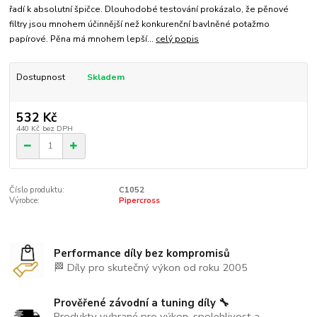
řadí k absolutní špičce. Dlouhodobé testování prokázalo, že pěnové
filtry jsou mnohem účinnější než konkurenční bavlněné potažmo
papírové. Pěna má mnohem lepší...
celý popis
Dostupnost
Skladem
532 Kč
440 Kč
bez DPH
Číslo produktu:
C1052
Výrobce:
Pipercross
Performance díly bez kompromisů
🏁 Díly pro skutečný výkon od roku 2005
Prověřené závodní a tuning díly 🔧
Produkty vybrané pro výkon, spolehlivost a