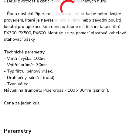
- Delší životnost a čistící cykly než u bavlněných filtrů.
- Řada návleků Pipercross zahrnuje jednoduché nebo dvojité
provedení, které je navrženo pro silniční nebo závodní použití.
Ideální pro aplikace kde není potřebné místo k instalaci filtrů
PX300, PX500, PX600. Montuje se za pomocí plastové kabelové
stahovací pásky.
Technické parametry:
- Vnitřní výška: 100mm.
- Vnitřní průměr: 30mm.
- Typ filtru: pěnový vršek.
- Druh pěny: silniční (road).
- Tvar: válec.
Návlek na trumpetu Pipercross - 100 x 30mm (silniční).
Cena za jeden kus.
Parametry