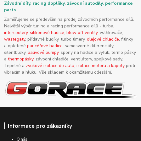
Závodní díly, racing doplňky, závodní autodíly, performance
parts.
Zaměřujeme se především na prodej závodních performance dílů.
Největší výběr tuning a racing performance dílů - turba,
intercoolery
,
silikonové hadice
,
blow off ventily
, vstřikovače,
wastegaty
, přídavné budíky, turbo timery,
olejové chladiče
, fitinky
a opletené
pancéřové hadice
, samosvorné diferenciály,
silentbloky,
palivové pumpy
, spony na hadice a výfuk, termo pásky
a
thermopásky
, závodní chladiče, ventilátory, spojkové sady.
Tepelné a
zvukové izolace do auta
,
izolace motoru a kapoty
proti
vibracím a hluku. Vše skladem k okamžitému odeslání.
Informace pro zákazníky
O nás