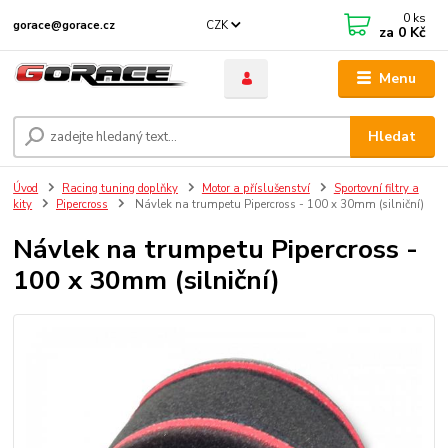
0
ks
CZK
gorace@gorace.cz
za
0 Kč
Menu
Hledat
Úvod
Racing tuning doplňky
Motor a příslušenství
Sportovní filtry a
kity
Pipercross
Návlek na trumpetu Pipercross - 100 x 30mm (silniční)
Návlek na trumpetu Pipercross -
100 x 30mm (silniční)