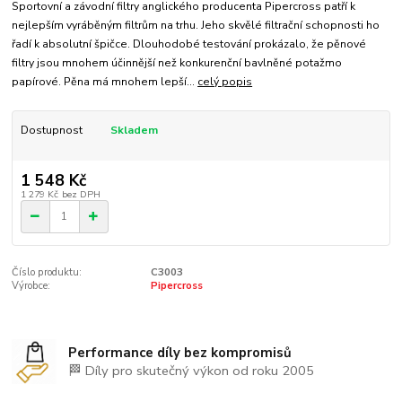
Sportovní a závodní filtry anglického producenta Pipercross patří k
nejlepším vyráběným filtrům na trhu. Jeho skvělé filtrační schopnosti ho
řadí k absolutní špičce. Dlouhodobé testování prokázalo, že pěnové
filtry jsou mnohem účinnější než konkurenční bavlněné potažmo
papírové. Pěna má mnohem lepší...
celý popis
Dostupnost
Skladem
1 548 Kč
1 279 Kč
bez DPH
Číslo produktu:
C3003
Výrobce:
Pipercross
Performance díly bez kompromisů
🏁 Díly pro skutečný výkon od roku 2005