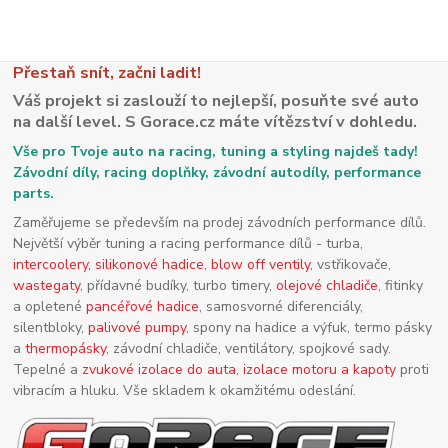
Přestaň snít, začni ladit!
Váš projekt si zaslouží to nejlepší, posuňte své auto
na další level. S Gorace.cz máte vítězství v dohledu.
Vše pro Tvoje auto na racing, tuning a styling najdeš tady!
Závodní díly, racing doplňky, závodní autodíly, performance
parts.
Zaměřujeme se především na prodej závodních performance dílů.
Největší výběr tuning a racing performance dílů - turba,
intercoolery
,
silikonové hadice
,
blow off ventily
, vstřikovače,
wastegaty
, přídavné budíky, turbo timery,
olejové chladiče
, fitinky
a opletené
pancéřové hadice
, samosvorné diferenciály,
silentbloky,
palivové pumpy
, spony na hadice a výfuk, termo pásky
a
thermopásky
, závodní chladiče, ventilátory, spojkové sady.
Tepelné a
zvukové izolace do auta
,
izolace motoru a kapoty
proti
vibracím a hluku. Vše skladem k okamžitému odeslání.