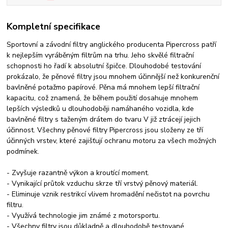
Kompletní specifikace
Sportovní a závodní filtry anglického producenta Pipercross patří
k nejlepším vyráběným filtrům na trhu. Jeho skvělé filtrační
schopnosti ho řadí k absolutní špičce. Dlouhodobé testování
prokázalo, že pěnové filtry jsou mnohem účinnější než konkurenční
bavlněné potažmo papírové. Pěna má mnohem lepší filtrační
kapacitu, což znamená, že během použití dosahuje mnohem
lepších výsledků u dlouhodoběji namáhaného vozidla, kde
bavlněné filtry s taženým drátem do tvaru V již ztrácejí jejich
účinnost. Všechny pěnové filtry Pipercross jsou složeny ze tří
účinných vrstev, které zajišťují ochranu motoru za všech možných
podmínek.
- Zvyšuje razantně výkon a kroutící moment.
- Vynikající průtok vzduchu skrze tří vrstvý pěnový materiál.
- Eliminuje vznik restrikcí vlivem hromadění nečistot na povrchu
filtru.
- Využívá technologie jim známé z motorsportu.
- Všechny filtry jsou důkladně a dlouhodobě testované.