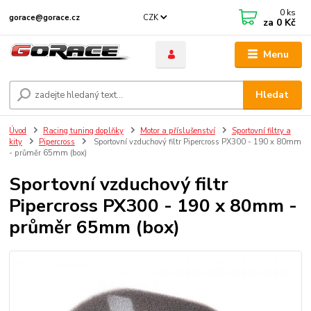
0
ks
CZK
gorace@gorace.cz
za
0 Kč
Menu
Hledat
Úvod
Racing tuning doplňky
Motor a příslušenství
Sportovní filtry a
kity
Pipercross
Sportovní vzduchový filtr Pipercross PX300 - 190 x 80mm
- průměr 65mm (box)
Sportovní vzduchový filtr
Pipercross PX300 - 190 x 80mm -
průměr 65mm (box)