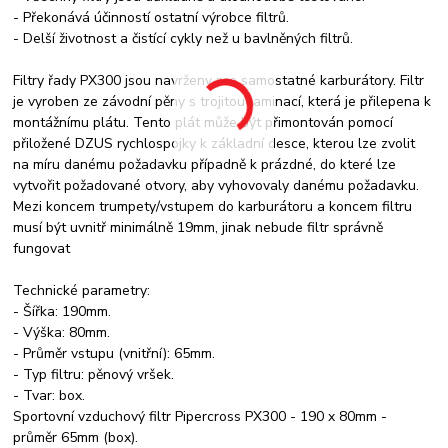
- Překonává účinností ostatní výrobce filtrů.
- Delší životnost a čistící cykly než u bavlněných filtrů.
Filtry řady PX300 jsou navrženy pro samostatné karburátory. Filtr
je vyroben ze závodní pěny s trojitou laminací, která je přilepena k
montážnímu plátu. Tento plát může být přimontován pomocí
přiložené DZUS rychlospojky k základní desce, kterou lze zvolit
na míru danému požadavku případně k prázdné, do které lze
vytvořit požadované otvory, aby vyhovovaly danému požadavku.
Mezi koncem trumpety/vstupem do karburátoru a koncem filtru
musí být uvnitř minimálně 19mm, jinak nebude filtr správně
fungovat
Technické parametry:
- Šířka: 190mm.
- Výška: 80mm.
- Průměr vstupu (vnitřní): 65mm.
- Typ filtru: pěnový vršek.
- Tvar: box.
Sportovní vzduchový filtr Pipercross PX300 - 190 x 80mm -
průměr 65mm (box).