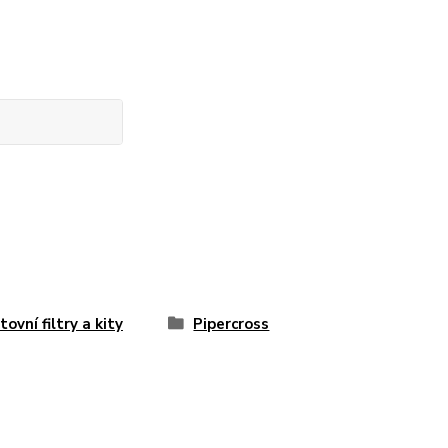
tovní filtry a kity
Pipercross