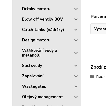
Držáky motoru
Param
Blow off ventily BOV
Výrob
Catch tanks (nádržky)
Design motoru
Vstřikování vody a
metanolu
Sací svody
Zboží 
Zapalování
Racin
Wastegates
Olejový management