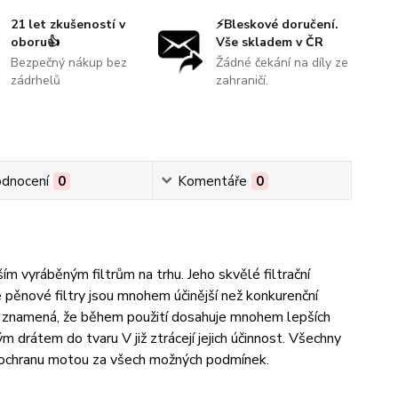
21 let zkušeností v
⚡Bleskové doručení.
oboru👍
Vše skladem v ČR
Bezpečný nákup bez
Žádné čekání na díly ze
zádrhelů
zahraničí.
dnocení
0
Komentáře
0
ím vyráběným filtrům na trhu. Jeho skvělé filtrační
 pěnové filtry jsou mnohem účinější než konkurenční
ž znamená, že během použití dosahuje mnohem lepších
 drátem do tvaru V již ztrácejí jejich účinnost. Všechny
ují ochranu motou za všech možných podmínek.