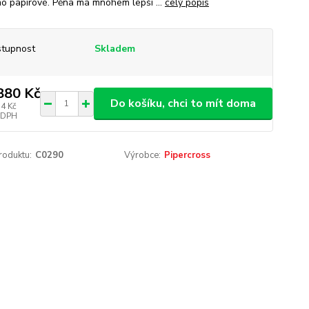
o papírové. Pěna má mnohem lepší ...
celý popis
tupnost
Skladem
880 Kč
Do košíku, chci to mít doma
54 Kč
 DPH
roduktu:
C0290
Výrobce:
Pipercross