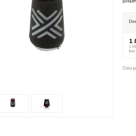
potažm
Dos
1 
1 5
bez
Číslo p