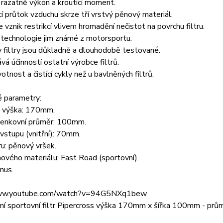
 razatně výkon a kroutící moment.
ící průtok vzduchu skrze tří vrstvý pěnový materiál.
je vznik restrikcí vlivem hromadění nečistot na povrchu filtru.
 technologie jim známé z motorsportu.
 filtry jsou důkladně a dlouhodobě testované.
vá účinností ostatní výrobce filtrů.
votnost a čistící cykly než u bavlněných filtrů.
é parametry:
á výška: 170mm.
 venkovní průměr: 100mm.
vstupu (vnitřní): 70mm.
tru: pěnový vršek.
ového materiálu: Fast Road (sportovní).
ónus.
www.youtube.com/watch?v=94G5NXq1bew
ní sportovní filtr Pipercross výška 170mm x šířka 100mm - prů