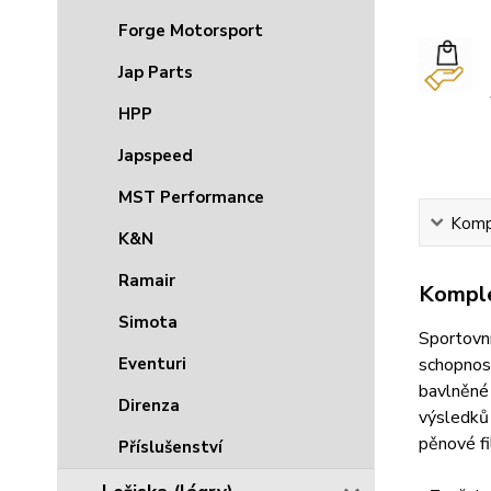
Forge Motorsport
Jap Parts
HPP
Japspeed
MST Performance
Kompl
K&N
Ramair
Komple
Simota
Sportovní
schopnost
Eventuri
bavlněné 
Direnza
výsledků 
pěnové fi
Příslušenství