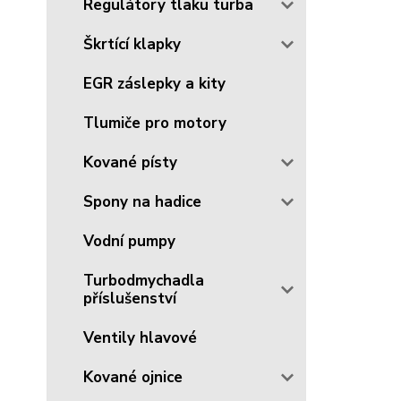
Regulátory tlaku turba
Škrtící klapky
EGR záslepky a kity
Tlumiče pro motory
Kované písty
Spony na hadice
Vodní pumpy
Turbodmychadla
příslušenství
Ventily hlavové
Kované ojnice