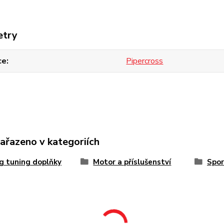
etry
ce
Pipercross
zařazeno v kategoriích
g tuning doplňky
Motor a příslušenství
Spor