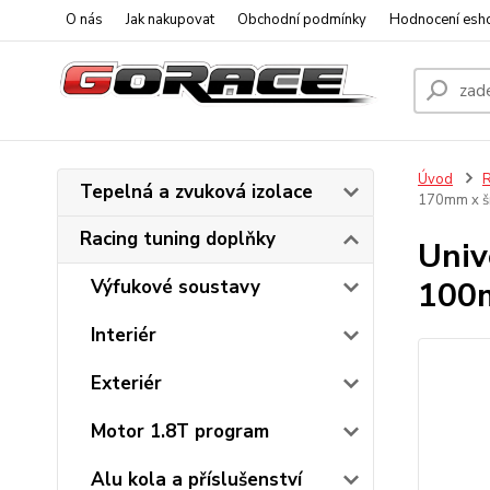
O nás
Jak nakupovat
Obchodní podmínky
Hodnocení esh
Úvod
R
Tepelná a zvuková izolace
170mm x š
Racing tuning doplňky
Univ
100m
Výfukové soustavy
Interiér
Exteriér
Motor 1.8T program
Alu kola a příslušenství