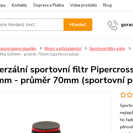
opu
Kontakty
Doprava a Platba
Videa produktů
Blog
Hledat
gora
acing tuning doplňky
Motor a příslušenství
Sportovní filtry a kity
ířka 100mm - průměr 70mm (sportovní pěna)
erzální sportovní filtr Pipercro
m - průměr 70mm (sportovní p
Sporto
nejlepš
ho řad
pěnové