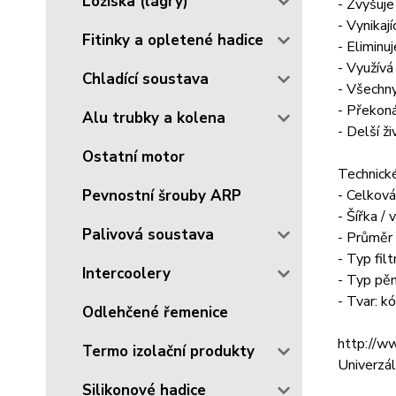
Ložiska (lágry)
- Zvyšuje
- Vynikaj
Fitinky a opletené hadice
- Eliminu
- Využívá
Chladící soustava
- Všechny
- Překoná
Alu trubky a kolena
- Delší ži
Ostatní motor
Technick
- Celkov
Pevnostní šrouby ARP
- Šířka /
Palivová soustava
- Průměr 
- Typ fil
Intercoolery
- Typ pěn
- Tvar: k
Odlehčené řemenice
http://
Termo izolační produkty
Univerzál
Silikonové hadice