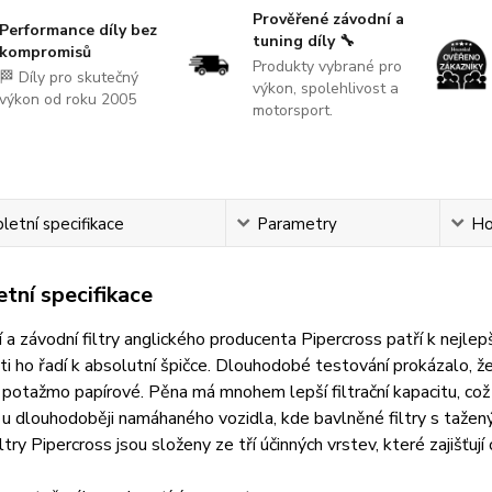
Prověřené závodní a
Performance díly bez
tuning díly 🔧
kompromisů
Produkty vybrané pro
🏁 Díly pro skutečný
výkon, spolehlivost a
výkon od roku 2005
motorsport.
etní specifikace
Parametry
Ho
tní specifikace
 a závodní filtry anglického producenta Pipercross patří k nejlepš
i ho řadí k absolutní špičce. Dlouhodobé testování prokázalo, že
potažmo papírové. Pěna má mnohem lepší filtrační kapacitu, co
u dlouhodoběji namáhaného vozidla, kde bavlněné filtry s taženým
ltry Pipercross jsou složeny ze tří účinných vrstev, které zajišť