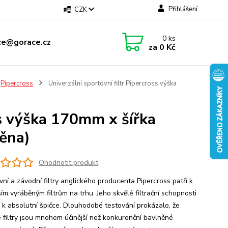
Přihlášení
CZK
0
ks
ce@gorace.cz
za
0 Kč
Pipercross
Univerzální sportovní filtr Pipercross výška
ss výška 170mm x šířka
ěna)
Ohodnotit produkt
vní a závodní filtry anglického producenta Pipercross patří k
ím vyráběným filtrům na trhu. Jeho skvělé filtrační schopnosti
í k absolutní špičce. Dlouhodobé testování prokázalo, že
 filtry jsou mnohem účinější než konkurenční bavlněné