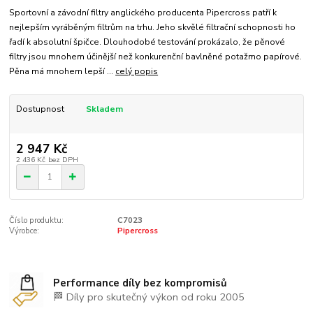
Sportovní a závodní filtry anglického producenta Pipercross patří k
nejlepším vyráběným filtrům na trhu. Jeho skvělé filtrační schopnosti ho
řadí k absolutní špičce. Dlouhodobé testování prokázalo, že pěnové
filtry jsou mnohem účinější než konkurenční bavlněné potažmo papírové.
Pěna má mnohem lepší ...
celý popis
Dostupnost
Skladem
2 947 Kč
2 436 Kč
bez DPH
Číslo produktu:
C7023
Výrobce:
Pipercross
Performance díly bez kompromisů
🏁 Díly pro skutečný výkon od roku 2005