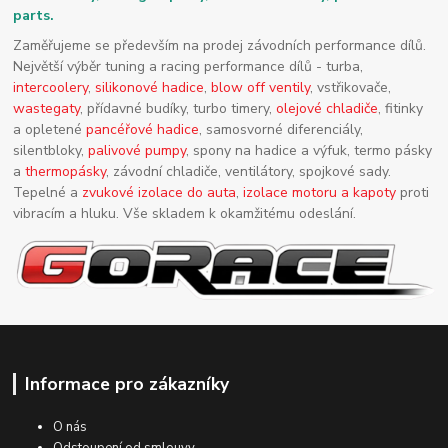
parts.
Zaměřujeme se především na prodej závodních performance dílů.
Největší výběr tuning a racing performance dílů - turba,
intercoolery
,
silikonové hadice
,
blow off ventily
, vstřikovače,
wastegaty
, přídavné budíky, turbo timery,
olejové chladiče
, fitinky
a opletené
pancéřové hadice
, samosvorné diferenciály,
silentbloky,
palivové pumpy
, spony na hadice a výfuk, termo pásky
a
thermopásky
, závodní chladiče, ventilátory, spojkové sady.
Tepelné a
zvukové izolace do auta
,
izolace motoru a kapoty
proti
vibracím a hluku. Vše skladem k okamžitému odeslání.
Informace pro zákazníky
O nás
Odstoupení od smlouvy