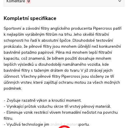
Komentáře
0
Kompletní specifikace
Sportovní a závodní filtry anglického producenta Pipercross patří
k nejlepším vyráběným filtrům na trhu. Jeho skvělé filtrační
schopnosti ho řadí k absolutní špičce. Dlouhodobé testování
prokázalo, že pěnové filtry jsou mnohem účinější než konkurenční
bavlněné potažmo papírové. Pěna má mnohem lepší filtrační
kapacitu, což znamená, že během použití dosahuje mnohem
lepších výsledků u dlouhodoběji namáhaného vozidla, kde
bavlněné filtry s taženým drátem do tvaru V již ztrácejí jejich
účinnost. Všechny pěnové filtry Pipercross jsou složeny ze tří
účinných vrstev, které zajišťují ochranu motou za všech možných
podmínek.
- Zvyšuje razatně výkon a kroutící moment.
- Vynikající průtok vzduchu skrze tří vrstvý pěnový materiál.
- Eliminuje vznik restrikcí vlivem hromadění nečistot na povrchu
filtru.
- Využívá technologie jim známé z motorsportu.