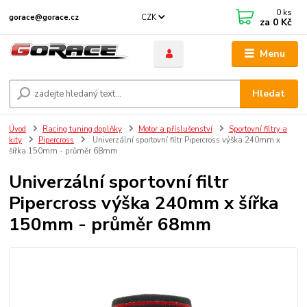
0
ks
CZK
gorace@gorace.cz
za
0 Kč
Menu
Hledat
Úvod
Racing tuning doplňky
Motor a příslušenství
Sportovní filtry a
kity
Pipercross
Univerzální sportovní filtr Pipercross výška 240mm x
šířka 150mm - průměr 68mm
Univerzální sportovní filtr
Pipercross výška 240mm x šířka
150mm - průměr 68mm