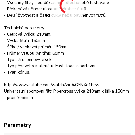
- Všechny filtry jsou důkladně a dlouhodobě testované.
- Překonává účinností ostatní výrobce filtrů.
- Delší životnost a čistící cykly než u bavlněných filtrů.
Technické parametry:
- Celková výška: 240mm.
- Výška filtru: 150mm.
- Šířka / venkovní průměr: 150mm.
- Průměr vstupu (vnitřní): 68mm.
- Typ filtru: pěnový vršek.
- Typ pěnového materiálu: Fast Road (sportovní).
- Tvar: kónus.
http://www.youtube.com/watch?v=94G5NXq1bew
Univerzální sportovní filtr Pipercross výška 240mm x šířka 150mm
- průměr 68mm.
Parametry