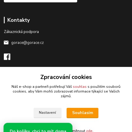
Kontakty
Zákaznická podpora
gorace@gorace.cz
Zpracování cookies
Upravit sběr cookies.
Náš e-shop a partneři potřebují Váš
souhlas
s použitím souborů
cookies, aby Vám mohli zobrazovat informace týkající se Vašich
zájmů.
Vytvořeno na
Eshop-rychle.cz
Souhlasím
Nastavení
Do košíku, chci to mít doma
Souhlas můžete odmítnout
zde
.